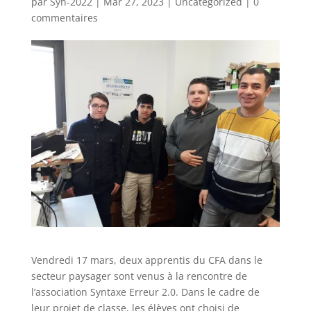
par
Syn-2022
|
Mar 27, 2023
|
Uncategorized
|
0
commentaires
Vendredi 17 mars, deux apprentis du CFA dans le
secteur paysager sont venus à la rencontre de
l’association Syntaxe Erreur 2.0. Dans le cadre de
leur projet de classe, les élèves ont choisi de