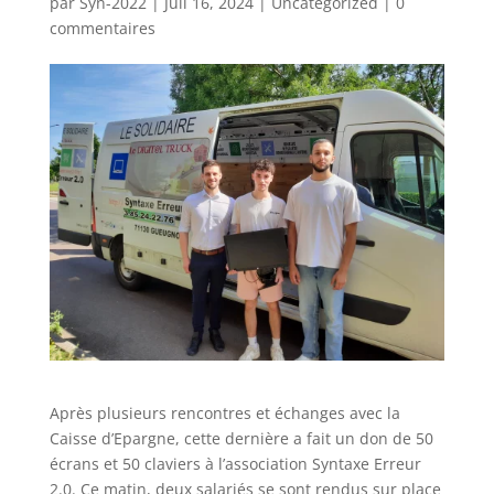
par
Syn-2022
|
Juil 16, 2024
|
Uncategorized
|
0
commentaires
Après plusieurs rencontres et échanges avec la
Caisse d’Epargne, cette dernière a fait un don de 50
écrans et 50 claviers à l’association Syntaxe Erreur
2.0. Ce matin, deux salariés se sont rendus sur place