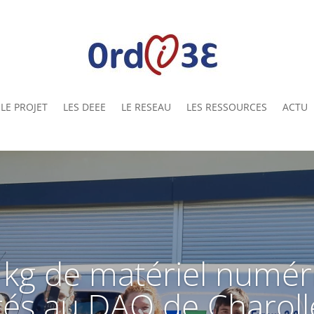
LE PROJET
LES DEEE
LE RESEAU
LES RESSOURCES
ACTU
 kg de matériel numér
tés au DAQ de Charoll