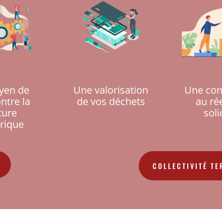
yen de
Une valorisation
Une con
ontre la
de vos déchets
au ré
ture
soli
rique
COLLECTIVITÉ TE