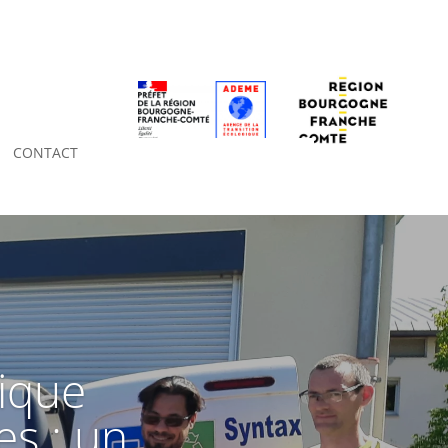
CONTACT
ique
es : un