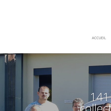
ACCUEIL
141
collec