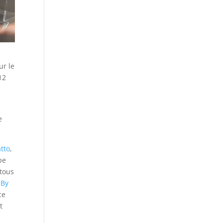
ur le
12
e
tto
,
pe
 tous
 By
ce
t